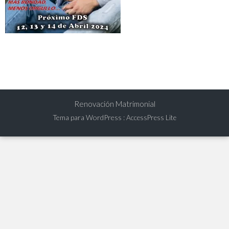
Renovación Matrimonial
Tema para WordPress
:
AccessPress Lite