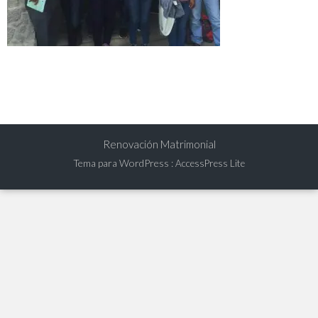
Renovación Matrimonial
Tema para WordPress
:
AccessPress Lite