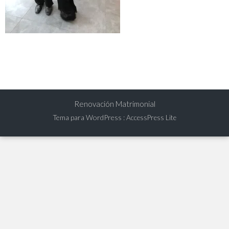
Renovación Matrimonial
Tema para WordPress
:
AccessPress Lite