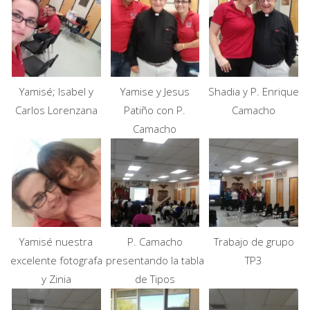
Yamisé; Isabel y
Yamise y Jesus
Shadia y P. Enrique
Carlos Lorenzana
Patiño con P.
Camacho
Camacho
Yamisé nuestra
P. Camacho
Trabajo de grupo
excelente fotografa
presentando la tabla
TP3
y Zinia
de Tipos