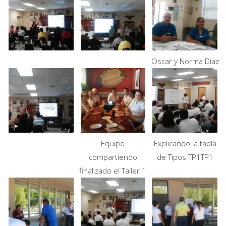
Oscar y Norma Diaz
Equipo
Explicando la tabla
compartiendo
de Tipos TP1TP1
finalizado el Taller 1