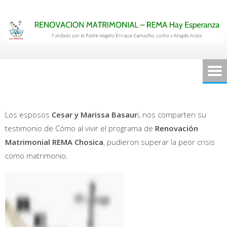
Saltar
al
contenido
Los esposos
Cesar y Marissa Basaur
i, nos comparten su
testimonio de Cómo al vivir el programa de
Renovación
Matrimonial REMA Chosica
, pudieron superar la peor crisis
como matrimonio.
Reproductor
de
vídeo